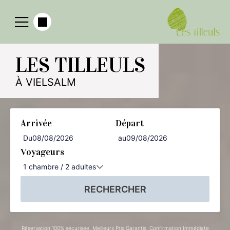
LES TILLEULS
À VIELSALM
Arrivée
Départ
Du
au
Voyageurs
1
chambre /
2
adultes
RECHERCHER
Réservation 100% sécurisée, Meilleurs Prix Garantis, Confirmation Immédiate