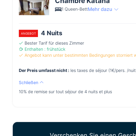
Chambre Katana
Mehr dazu
1 Queen-Bett
4 Nuits
ANGEBOT
Bester Tarif für dieses Zimmer
Enthalten : frühstück
Angebot kann unter bestimmten Bedingungen storniert
Der Preis umfasst nicht :
les taxes de séjour (1€/pers. /nuit
Schließen
10% de remise sur tout séjour de 4 nuits et plus
Verschenken Sie einen Gesc