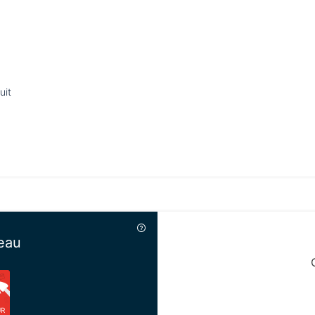
uit
eau
UR